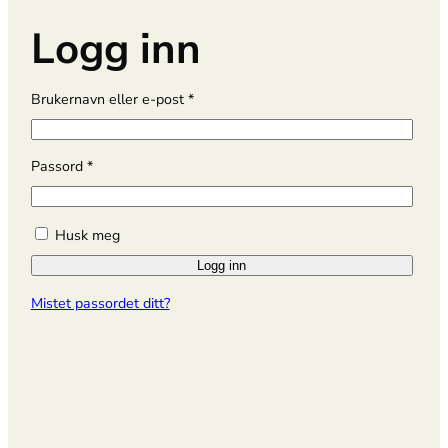
Logg inn
P
Brukernavn eller e-post
*
å
k
r
P
Passord
*
e
å
v
k
d
r
Husk meg
e
Logg inn
v
d
Mistet passordet ditt?