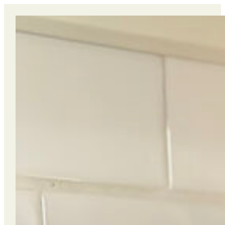
Hopp
til
innhold