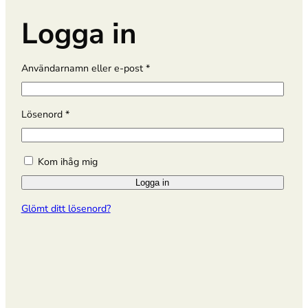
Logga in
O
Användarnamn eller e-post
*
b
l
i
O
Lösenord
*
g
b
a
l
t
i
Kom ihåg mig
o
g
r
Logga in
a
i
t
Glömt ditt lösenord?
s
o
k
r
t
i
s
k
t