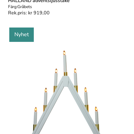
HALLAND adventsljusstake
Färg:
Gråbets
Rek.pris:
kr
919,00
Nyhet