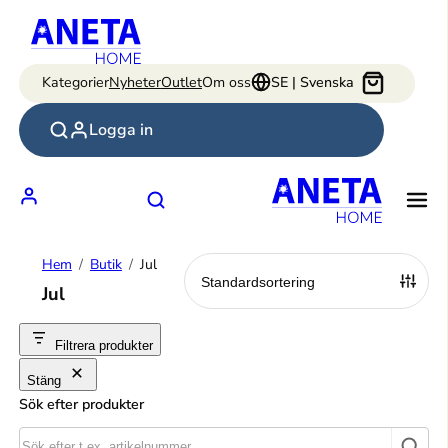
Hoppa
till
innehåll
Kategorier
Nyheter
Outlet
Om oss
SE | Svenska
Logga in
Hem
Butik
Jul
Jul
Filtrera produkter
Stäng
Sök efter produkter