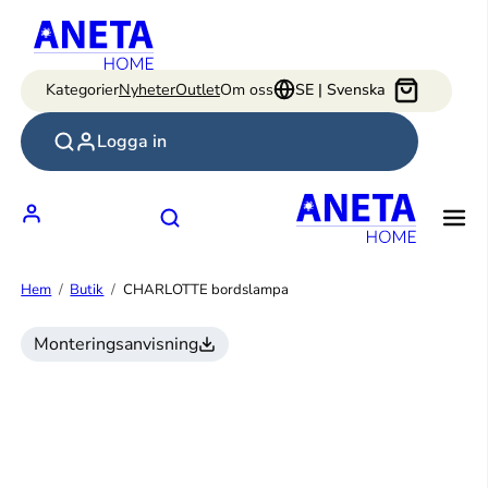
Hoppa
till
innehåll
Kategorier
Nyheter
Outlet
Om oss
SE | Svenska
Logga in
Hem
Butik
CHARLOTTE bordslampa
Monteringsanvisning