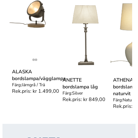
ALASKA
bordslampa/vägglampa
ANETTE
ATHENA
Färg:
Järngrå / Trä
bordslampa låg
bordslamp
Rek.pris:
kr
1.499,00
Färg:
Silver
naturvit
Rek.pris:
kr
849,00
Färg:
Naturvi
Rek.pris:
k