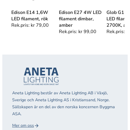
Edison E14 1,6W
Edison E27 4W LED
Glob G12
LED filament, rök
filament dimbar,
LED filame
Rek.pris:
kr
79,00
amber
2700K, am
Rek.pris:
kr
99,00
Rek.pris:
k
Aneta Lighting består av Aneta Lighting AB i Växjö,
Sverige och Aneta Lighting AS i Kristiansand, Norge.
Sällskapen är en del av den norska koncernen Byggma
ASA.
Mer om oss