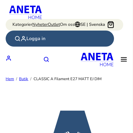
Hoppa
till
innehåll
Kategorier
Nyheter
Outlet
Om oss
SE | Svenska
Logga in
Hem
Butik
CLASSIC A Filament E27 MATT EJ DIM