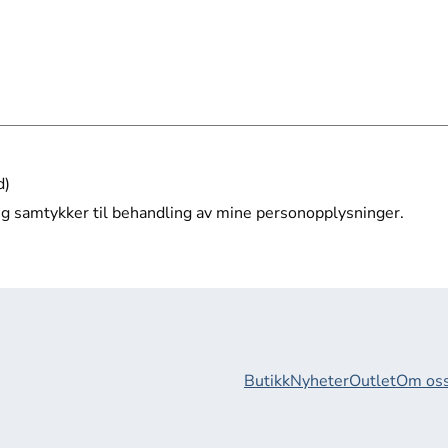
d)
jeg samtykker til behandling av mine personopplysninger.
Butikk
Nyheter
Outlet
Om os