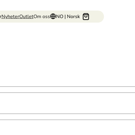
r
Nyheter
Outlet
Om oss
NO | Norsk