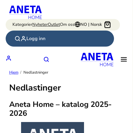
Hopp
til
innhold
Kategorier
Nyheter
Outlet
Om oss
NO | Norsk
Logg inn
Hjem
Nedlastninger
Nedlastinger
Aneta Home – katalog 2025-
2026