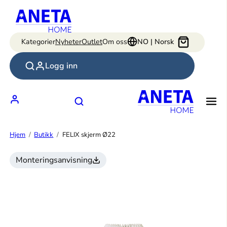
Hopp
til
innhold
Kategorier
Nyheter
Outlet
Om oss
NO | Norsk
Logg inn
Hjem
Butikk
FELIX skjerm Ø22
Monteringsanvisning