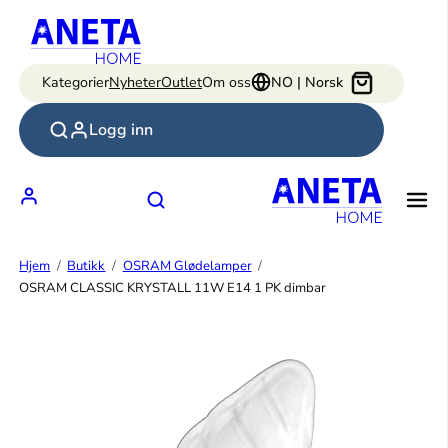
Hopp
til
innhold
Kategorier
Nyheter
Outlet
Om oss
NO | Norsk
Logg inn
Hjem
Butikk
OSRAM Glødelamper
OSRAM CLASSIC KRYSTALL 11W E14 1 PK dimbar