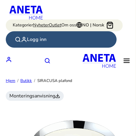
Hopp
til
innhold
Kategorier
Nyheter
Outlet
Om oss
NO | Norsk
Logg inn
Hjem
Butikk
SIRACUSA plafond
Monteringsanvisning