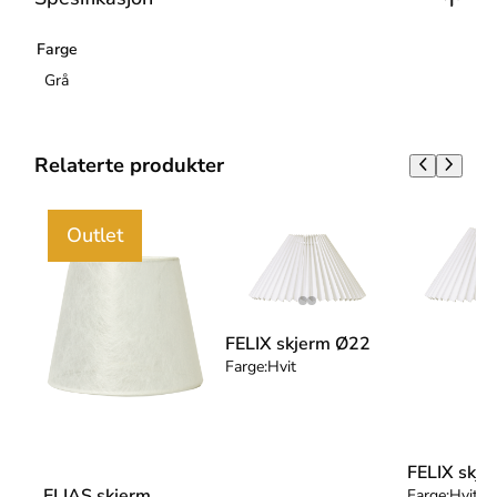
Farge
Grå
Relaterte produkter
Outlet
FELIX skjerm Ø22
Farge:
Hvit
FELIX skj
ELIAS skjerm
Farge:
Hvit