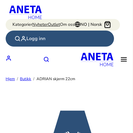
Hopp
til
innhold
Kategorier
Nyheter
Outlet
Om oss
NO | Norsk
Logg inn
Hjem
Butikk
ADRIAN skjerm 22cm